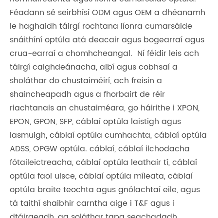
Féadann sé seirbhísí ODM agus OEM a dhéanamh
le haghaidh táirgí rochtana líonra cumarsáide
snáithíní optúla atá deacair agus bogearraí agus
crua-earraí a chomhcheangal. Ní féidir leis ach
táirgí caighdeánacha, aibí agus cobhsaí a
sholáthar do chustaiméirí, ach freisin a
shaincheapadh agus a fhorbairt de réir
riachtanais an chustaiméara, go háirithe i XPON,
EPON, GPON, SFP, cáblaí optúla laistigh agus
lasmuigh, cáblaí optúla cumhachta, cáblaí optúla
ADSS, OPGW optúla. cáblaí, cáblaí ilchodacha
fótaileictreacha, cáblaí optúla leathair tí, cáblaí
optúla faoi uisce, cáblaí optúla míleata, cáblaí
optúla braite teochta agus gnólachtaí eile, agus
tá taithí shaibhir carntha aige i T&F agus i
dtáirgeadh, ag soláthar tapa seachadadh,