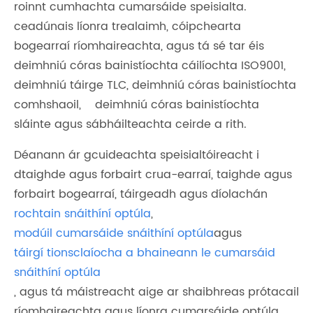
roinnt cumhachta cumarsáide speisialta.
ceadúnais líonra trealaimh, cóipchearta
bogearraí ríomhaireachta, agus tá sé tar éis
deimhniú córas bainistíochta cáilíochta ISO9001,
deimhniú táirge TLC, deimhniú córas bainistíochta
comhshaoil, deimhniú córas bainistíochta
sláinte agus sábháilteachta ceirde a rith.
Déanann ár gcuideachta speisialtóireacht i
dtaighde agus forbairt crua-earraí, taighde agus
forbairt bogearraí, táirgeadh agus díolachán
rochtain snáithíní optúla
,
modúil cumarsáide snáithíní optúla
agus
táirgí tionsclaíocha a bhaineann le cumarsáid
snáithíní optúla
, agus tá máistreacht aige ar shaibhreas prótacail
ríomhaireachta agus líonra cumarsáide optúla.