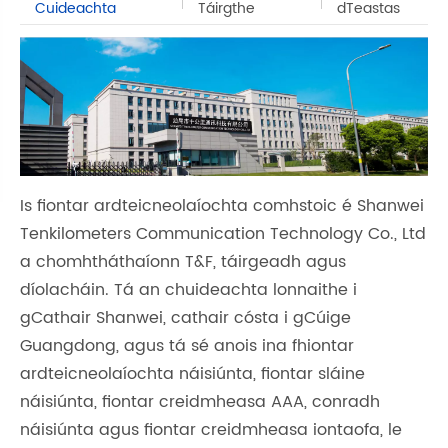
Cuideachta
Táirgthe
dTeastas
Is fiontar ardteicneolaíochta comhstoic é Shanwei
Tenkilometers Communication Technology Co., Ltd
a chomhtháthaíonn T&F, táirgeadh agus
díolacháin. Tá an chuideachta lonnaithe i
gCathair Shanwei, cathair cósta i gCúige
Guangdong, agus tá sé anois ina fhiontar
ardteicneolaíochta náisiúnta, fiontar sláine
náisiúnta, fiontar creidmheasa AAA, conradh
náisiúnta agus fiontar creidmheasa iontaofa, le