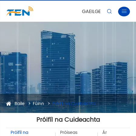
GAEILGE


Baile
Fúinn
Próifíl na Cuideachta
Próifíl na Cuideachta
Próifíl na
Próiseas
Ár