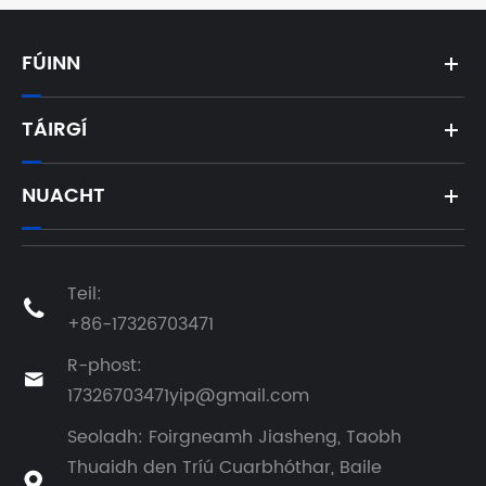
FÚINN
TÁIRGÍ
NUACHT
Teil:

+86-17326703471
R-phost:

17326703471yip@gmail.com
Seoladh: Foirgneamh Jiasheng, Taobh
Thuaidh den Tríú Cuarbhóthar, Baile
