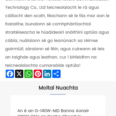
Technology Co., Ltd teicneolaíocht le rá agus
cáilíocht den scoth, féachann sé le fás mar aon le
fostaithe, bunaíonn sé comhpháirtíochtaí
straitéiseacha le húsáideoirí snáithíní optúla agus
cábla, nuálaíonn sé go leanúnach sa réimse
gairmiúil, sáraíonn sé féin, agus cuireann sé leis
an taighde agus leathan. cur i bhfeidhm na
teicneolaíochta cumarsáide optúla!
Facebook
X
WhatsApp
Pinterest
LinkedIn
Share
Moltaí Nuachta
An é an G-140W-MD Banna Aonair