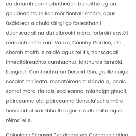
caidreamh comhoibritheach bunaithe ag an
gcuideachta le líon mór fiontair mhóra, agus
úsáidtear a chuid táirgí go forleathan i
dtionscadail na dtrí oibreoirí móra, forbróirí eastát
réadach móra mar Vanke, Country Garden, etc.,
chomh maith le raidió agus teilifís, tionscadail
innealtóireachta cumhachta, idirthuras iarnróid,
Eangach Cumhachta an Deiscirt tSín, greille cúige,
cosaint mhíleata, monatóireacht slándála, ionaid
sonraí móra, rialtais, scoileanna, mianaigh ghuail,
páirceanna ola, páirceanna tionsclaíocha móra,
tionscadail sráidbhailte agus sráidbhailte agus
réimsí eile.
Coinníonn Shanwei Tenkilometers Communication