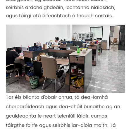
seirbhís ardchaighdeáin, lochtanna nialasach,
agus táirgí atá éifeachtach ó thaobh costais.
Tar éis blianta d'obair chrua, tá dea-íomhá
chorparáideach agus dea-cháil bunaithe ag an
gcuideachta le neart teicniúil láidir, cumas
táirgthe foirfe agus seirbhís iar-díola maith. Tá